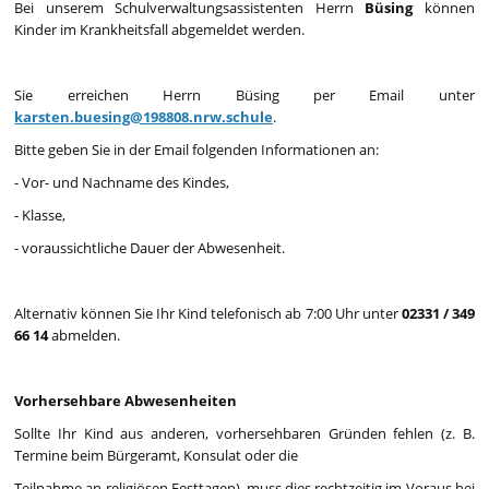
Bei unserem Schulverwaltungsassistenten Herrn
Büsing
können
Kinder im Krankheitsfall abgemeldet werden.
Sie erreichen Herrn Büsing per Email unter
karsten.buesing@198808.nrw.schule
.
Bitte geben Sie in der Email folgenden Informationen an:
- Vor- und Nachname des Kindes,
- Klasse,
- voraussichtliche Dauer der Abwesenheit.
Alternativ können Sie Ihr Kind telefonisch ab 7:00 Uhr unter
02331 / 349
66 14
abmelden.
Vorhersehbare Abwesenheiten
Sollte Ihr Kind aus anderen, vorhersehbaren Gründen fehlen (z. B.
Termine beim Bürgeramt, Konsulat oder die
Teilnahme an religiösen Festtagen), muss dies rechtzeitig im Voraus bei