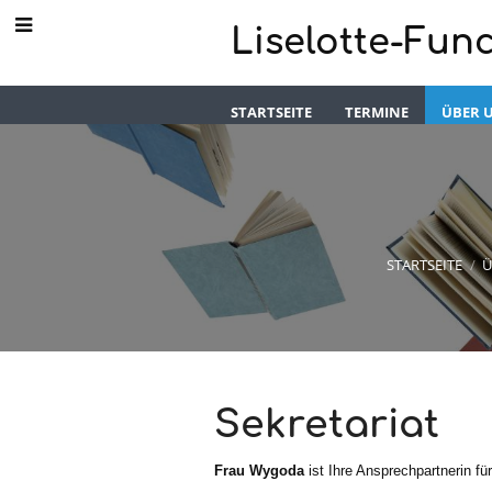
Liselotte-Fun
STARTSEITE
TERMINE
ÜBER 
STARTSEITE
/
Ü
Sekretariat
Sekretariat
Frau Wygoda
ist Ihre Ansprechpartnerin f